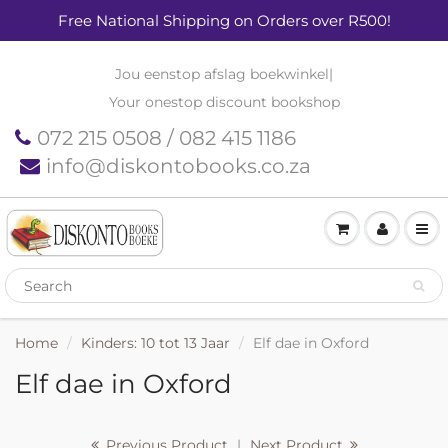
Free National Shipping on Orders over R500!
Jou eenstop afslag boekwinkel
|
Your onestop discount bookshop
072 215 0508 / 082 415 1186
info@diskontobooks.co.za
Home
Kinders: 10 tot 13 Jaar
Elf dae in Oxford
Elf dae in Oxford
Previous Product
|
Next Product