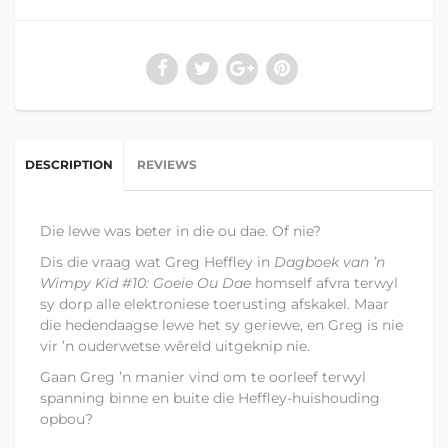
DESCRIPTION
REVIEWS
Die lewe was beter in die ou dae. Of nie?
Dis die vraag wat Greg Heffley in
Dagboek van ’n
Wimpy Kid #10: Goeie Ou Dae
homself afvra terwyl
sy dorp alle elektroniese toerusting afskakel. Maar
die hedendaagse lewe het sy geriewe, en Greg is nie
vir ’n ouderwetse wêreld uitgeknip nie.
Gaan Greg ’n manier vind om te oorleef terwyl
spanning binne en buite die Heffley-huishouding
opbou?