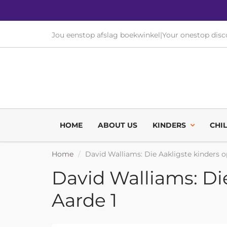
Jou eenstop afslag boekwinkel
|
Your onestop dis
HOME
ABOUT US
KINDERS
CHI
Home
David Walliams: Die Aakligste kinders o
David Walliams: Di
Aarde 1