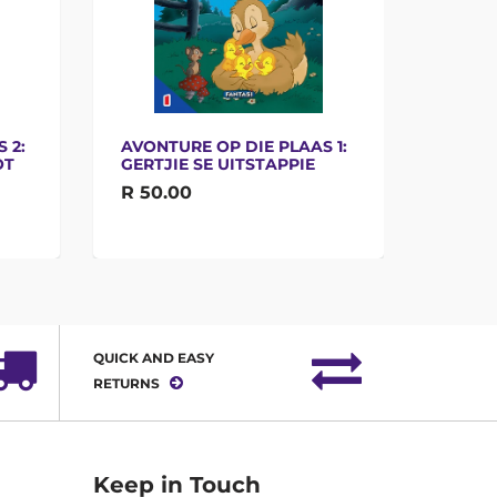
 2:
AVONTURE OP DIE PLAAS 1:
DIERE
OT
GERTJIE SE UITSTAPPIE
SKILP
R 50.00
R 55.
QUICK AND EASY
RETURNS
Keep in Touch