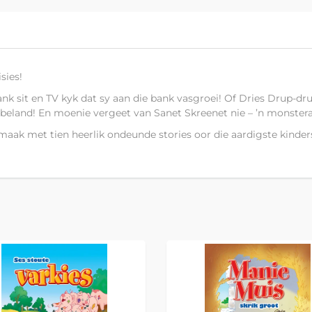
sies!
ank sit en TV kyk dat sy aan die bank vasgroei! Of Dries Drup-dr
 beland! En moenie vergeet van Sanet Skreenet nie – ’n monsterag
aak met tien heerlik ondeunde stories oor die aardigste kinders 