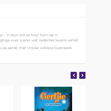
up – ’n seun wie se kwyl hom op ’n
tige ouer suster wat liederlike leuens vertel!
op aarde, met vrolike volkleurillustrasies