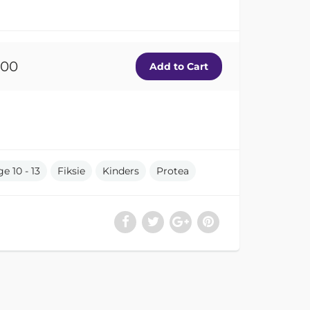
.00
e 10 - 13
Fiksie
Kinders
Protea