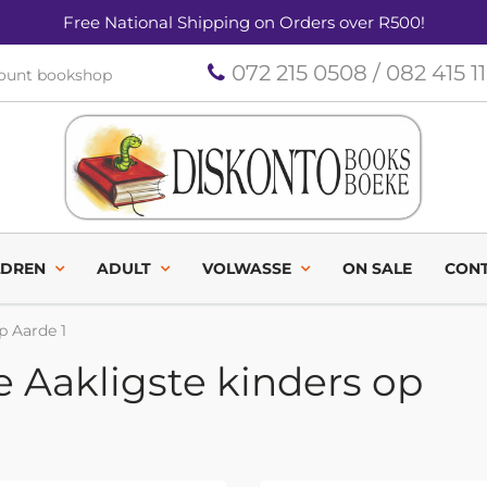
Free National Shipping on Orders over R500!
072 215 0508 / 082 415 1
count bookshop
LDREN
ADULT
VOLWASSE
ON SALE
CONT
p Aarde 1
e Aakligste kinders op