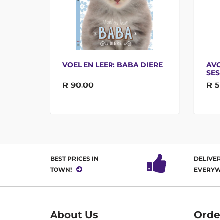
DIERE
VOEL EN LEER: BABA DIERE
AVO
SES
R 90.00
R 5
BEST PRICES IN
DELIVER
TOWN!
EVERYW
About Us
Orde