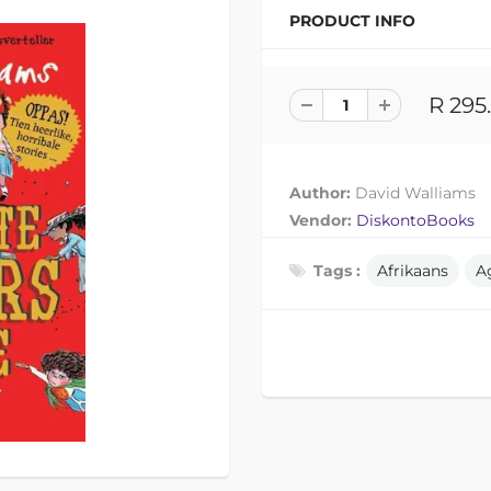
PRODUCT INFO
R 295
Author:
David Walliams
Vendor:
DiskontoBooks
Tags :
Afrikaans
Ag