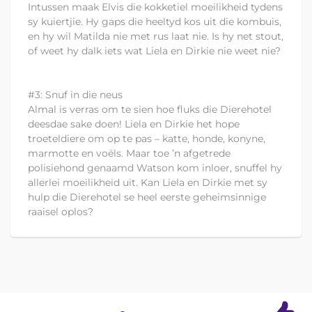
Intussen maak Elvis die kokketiel moeilikheid tydens
sy kuiertjie. Hy gaps die heeltyd kos uit die kombuis,
en hy wil Matilda nie met rus laat nie. Is hy net stout,
of weet hy dalk iets wat Liela en Dirkie nie weet nie?
#3: Snuf in die neus
Almal is verras om te sien hoe fluks die Dierehotel
deesdae sake doen! Liela en Dirkie het hope
troeteldiere om op te pas – katte, honde, konyne,
marmotte en voëls. Maar toe ’n afgetrede
polisiehond genaamd Watson kom inloer, snuffel hy
allerlei moeilikheid uit. Kan Liela en Dirkie met sy
hulp die Dierehotel se heel eerste geheimsinnige
raaisel oplos?