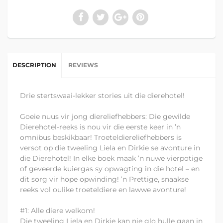
DESCRIPTION
REVIEWS
Drie stertswaai-lekker stories uit die dierehotel!
Goeie nuus vir jong diereliefhebbers: Die gewilde
Dierehotel-reeks is nou vir die eerste keer in ’n
omnibus beskikbaar! Troeteldiereliefhebbers is
versot op die tweeling Liela en Dirkie se avonture in
die Dierehotel! In elke boek maak ’n nuwe vierpotige
of geveerde kuiergas sy opwagting in die hotel – en
dit sorg vir hope opwinding! ’n Prettige, snaakse
reeks vol oulike troeteldiere en lawwe avonture!
#1: Alle diere welkom!
Die tweeling Liela en Dirkie kan nie glo hulle gaan in