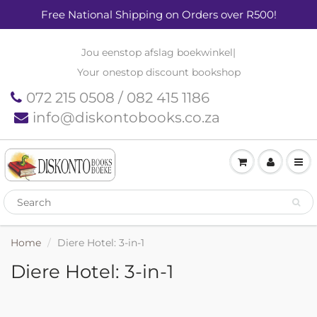
Free National Shipping on Orders over R500!
Jou eenstop afslag boekwinkel
|
Your onestop discount bookshop
072 215 0508 / 082 415 1186
info@diskontobooks.co.za
Home
Diere Hotel: 3-in-1
Diere Hotel: 3-in-1