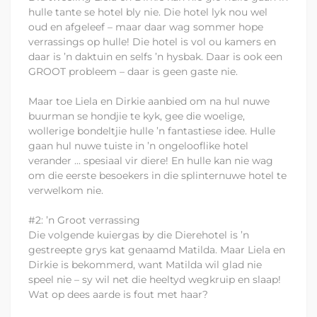
hulle tante se hotel bly nie. Die hotel lyk nou wel
oud en afgeleef – maar daar wag sommer hope
verrassings op hulle! Die hotel is vol ou kamers en
daar is ’n daktuin en selfs ’n hysbak. Daar is ook een
GROOT probleem – daar is geen gaste nie.
Maar toe Liela en Dirkie aanbied om na hul nuwe
buurman se hondjie te kyk, gee die woelige,
wollerige bondeltjie hulle ’n fantastiese idee. Hulle
gaan hul nuwe tuiste in ’n ongelooflike hotel
verander ... spesiaal vir diere! En hulle kan nie wag
om die eerste besoekers in die splinternuwe hotel te
verwelkom nie.
#2: ’n Groot verrassing
Die volgende kuiergas by die Dierehotel is ’n
gestreepte grys kat genaamd Matilda. Maar Liela en
Dirkie is bekommerd, want Matilda wil glad nie
speel nie – sy wil net die heeltyd wegkruip en slaap!
Wat op dees aarde is fout met haar?