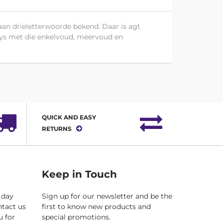
r aan drieletterwoorde bekend. Daar is agt
’n lys met die enkelvoud, meervoud en
QUICK AND EASY
RETURNS
Keep in Touch
 day
Sign up for our newsletter and be the
ntact us
first to know new products and
u for
special promotions.