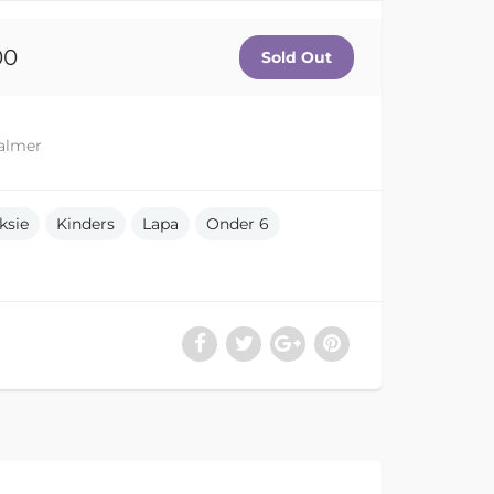
00
Palmer
ksie
Kinders
Lapa
Onder 6