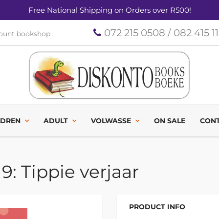
Free National Shipping on Orders over R500!
072 215 0508 / 082 415 1
count bookshop
LDREN
ADULT
VOLWASSE
ON SALE
CONT
9: Tippie verjaar
PRODUCT INFO