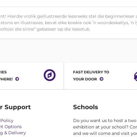
nt! Hierdie vrolik geillustreerde leesreeks stel die beginnerlese
 storie en illustrasies, bevat elke boekie ook ’n woordeskatlys, 
oltooi die sinne” gebaseer op die leesstuk.
IES
FAST DELIVERY TO
HERE!
YOUR DOOR
r Support
Schools
Policy
Do you want us to host a two
t Options
exhibition at your school? Co
g & Delivery
and we will come and visit yo