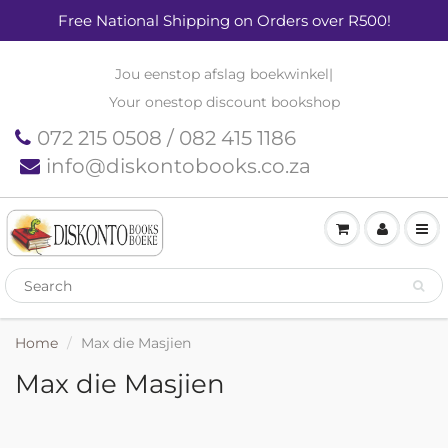
Free National Shipping on Orders over R500!
Jou eenstop afslag boekwinkel
|
Your onestop discount bookshop
072 215 0508 / 082 415 1186
info@diskontobooks.co.za
Home
Max die Masjien
Max die Masjien