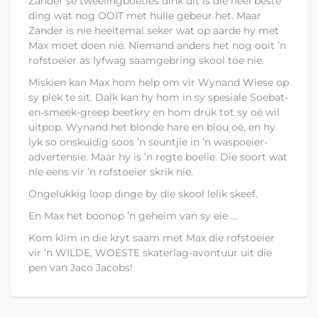
Zander se tweelingboeties dink dit is die heel beste
ding wat nog OOIT met hulle gebeur het. Maar
Zander is nie heeltemal seker wat op aarde hy met
Max moet doen nie. Niemand anders het nog ooit ’n
rofstoeier as lyfwag saamgebring skool toe nie.
Miskien kan Max hom help om vir Wynand Wiese op
sy plek te sit. Dalk kan hy hom in sy spesiale Soebat-
en-smeek-greep beetkry en hom druk tot sy oë wil
uitpop. Wynand het blonde hare en blou oë, en hy
lyk so onskuldig soos ’n seuntjie in ’n waspoeier-
advertensie. Maar hy is ’n regte boelie. Die soort wat
nie eens vir ’n rofstoeier skrik nie.
Ongelukkig loop dinge by die skool lelik skeef.
En Max het boonop ’n geheim van sy eie ...
Kom klim in die kryt saam met Max die rofstoeier
vir ’n WILDE, WOESTE skaterlag-avontuur uit die
pen van Jaco Jacobs!