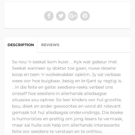
DESCRIPTION
REVIEWS
Se nou 'n seekat kom kuier. . .Kyk wat gebeur met
Seekat wanneer sy dokter toe gaan, nuwe skoene
koop en teen 'n wolkekrabber opklim. Jy sal verbaas
wees oor hoe buigbaar, besig en briljant sy regtig is.
. .In die feite en geite: seediere-reeks verbeel ons
onsself hoe seediere in allerhande alledaagse
situasies sou optree. So leer kinders oor hul grootte,
bou, dieet en ander gewoontes en word dit relevant
gemaak tot hul alledaagse ondervindings. Die boeke
is humoristies en prettig om jong lesers te vermaak,
maar sal hulle ook help om allerhande interessante
feite oor seediere te verstaan en te onthou.