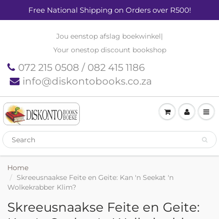
Free National Shipping on Orders over R500!
Jou eenstop afslag boekwinkel
|
Your onestop discount bookshop
072 215 0508 / 082 415 1186
info@diskontobooks.co.za
Home
Skreeusnaakse Feite en Geite: Kan 'n Seekat 'n
Wolkekrabber Klim?
Skreeusnaakse Feite en Geite: