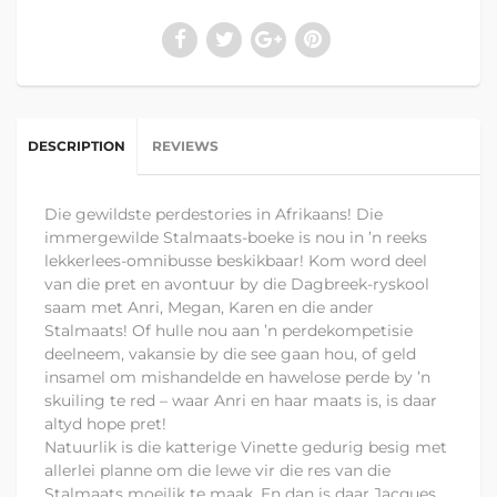
DESCRIPTION
REVIEWS
Die gewildste perdestories in Afrikaans! Die
immergewilde Stalmaats-boeke is nou in ’n reeks
lekkerlees-omnibusse beskikbaar! Kom word deel
van die pret en avontuur by die Dagbreek-ryskool
saam met Anri, Megan, Karen en die ander
Stalmaats! Of hulle nou aan ’n perdekompetisie
deelneem, vakansie by die see gaan hou, of geld
insamel om mishandelde en hawelose perde by ’n
skuiling te red – waar Anri en haar maats is, is daar
altyd hope pret!
Natuurlik is die katterige Vinette gedurig besig met
allerlei planne om die lewe vir die res van die
Stalmaats moeilik te maak. En dan is daar Jacques,