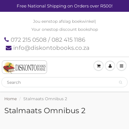
Free National Shipping on Orders over R500!
Jou eenstop afslag boekwinkel
|
Your onestop discount bookshop
072 215 0508 / 082 415 1186
info@diskontobooks.co.za
Home
Stalmaats Omnibus 2
Stalmaats Omnibus 2